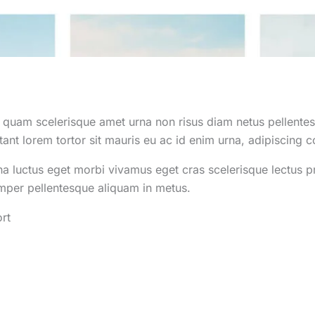
s quam scelerisque amet urna non risus diam netus pellentesq
tant lorem tortor sit mauris eu ac id enim urna, adipiscing c
na luctus eget morbi vivamus eget cras scelerisque lectus p
emper pellentesque aliquam in metus.
rt